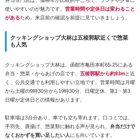
弁当専門店は、価格帯が比較的手ごろで、ランチや夕食に
使いやすいのが魅力です。
営業時間や定休日は変わること
がある
ため、来店前の確認を前提に見ていきましょう。
クッキングショップ大林は五稜郭駅近くで惣菜
も人気
クッキングショップ大林は、函館市亀田本町65-25にある
弁当・惣菜・からあげの店です。
五稜郭駅から約93m
と近
く、公共交通でも利用しやすい立地です。営業時間は月曜
から土曜の9時30分から19時30分、日曜定休、第1・第3
日曜が定休日との情報があります。
駐車場は3台分あり、車でも立ち寄れます。口コミでは、
手羽先、唐揚げ、惣菜類に触れる声が見られ、
弁当だけで
なくおかずを買い足したい人
にも向いています。