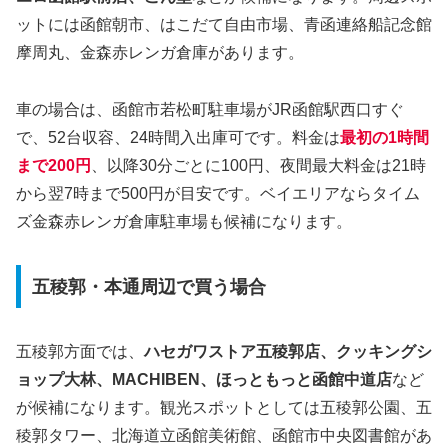
ットには函館朝市、はこだて自由市場、青函連絡船記念館
摩周丸、金森赤レンガ倉庫があります。
車の場合は、函館市若松町駐車場がJR函館駅西口すぐ
で、52台収容、24時間入出庫可です。料金は
最初の1時間
まで200円
、以降30分ごとに100円、夜間最大料金は21時
から翌7時まで500円が目安です。ベイエリアならタイム
ズ金森赤レンガ倉庫駐車場も候補になります。
五稜郭・本通周辺で買う場合
五稜郭方面では、
ハセガワストア五稜郭店、クッキングシ
ョップ大林、MACHIBEN、ほっともっと函館中道店
など
が候補になります。観光スポットとしては五稜郭公園、五
稜郭タワー、北海道立函館美術館、函館市中央図書館があ