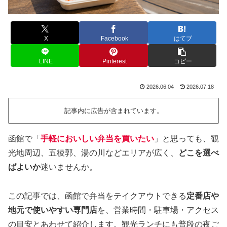
X
Facebook
はてブ
LINE
Pinterest
コピー
2026.06.04
2026.07.18
記事内に広告が含まれています。
函館で「
手軽においしい弁当を買いたい
」と思っても、観
光地周辺、五稜郭、湯の川などエリアが広く、
どこを選べ
ばよいか
迷いませんか。
この記事では、函館で弁当をテイクアウトできる
定番店や
地元で使いやすい専門店
を、営業時間・駐車場・アクセス
の目安とあわせて紹介します。観光ランチにも普段の夜ご