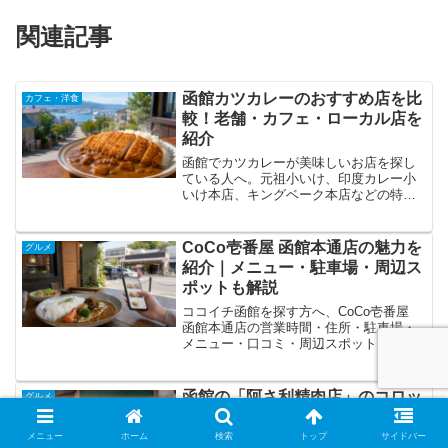
関連記事
函館カツカレーのおすすめ店を比
カフェ・洋食
較！老舗・カフェ・ローカル店を
紹介
函館でカツカレーが美味しいお店を探し
ている人へ。元祖小いけ、印度カレー小
いけ本店、キングベーク本店などの特
徴、営業時間、駐車場、アクセス、観光
ルートを紹介します。
CoCo壱番屋 函館本通店の魅力を
グルメ
紹介｜メニュー・駐車場・周辺ス
ポットも解説
ココイチ函館を探す方へ、CoCo壱番屋
函館本通店の営業時間・住所・駐車場・
メニュー・口コミ・周辺スポットを詳し
く紹介します。
函館の「阿さ利精肉店」のコロッ
グルメ
ケはなぜ人気？味・買い方・駐車
場まで解説
メニュー
ホーム
検索
トップ
サイドバー