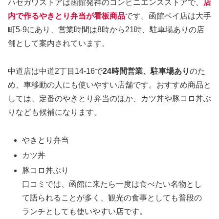
ハセガワストアは函館発祥のコンビニエンスストアで、
店
内で作るやきとり弁当が看板商品
です。函館ベイ店は大手
町5-9にあり、営業時間は8時から21時、駐車場ありの店
舗として案内されています。
中道店は中道2丁目14-16で
24時間営業、駐車場あり
のた
め、車移動の人にも使いやすい店舗です。おすすめ商品と
しては、定番のやきとり弁当のほか、カツ丼や豚コロ丼ぶ
りなども候補になります。
やきとり弁当
カツ丼
豚コロ丼ぶり
口コミでは、函館に来たら一度は食べたい名物とし
て語られることが多く、観光の食事としても普段の
ランチとしても使いやすい店です。