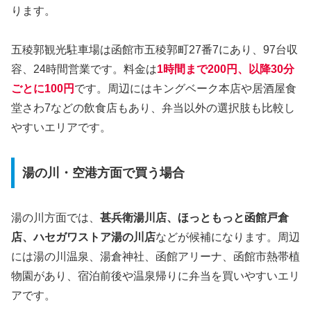
ります。
五稜郭観光駐車場は函館市五稜郭町27番7にあり、97台収
容、24時間営業です。料金は
1時間まで200円、以降30分
ごとに100円
です。周辺にはキングベーク本店や居酒屋食
堂さわ7などの飲食店もあり、弁当以外の選択肢も比較し
やすいエリアです。
湯の川・空港方面で買う場合
湯の川方面では、
甚兵衛湯川店、ほっともっと函館戸倉
店、ハセガワストア湯の川店
などが候補になります。周辺
には湯の川温泉、湯倉神社、函館アリーナ、函館市熱帯植
物園があり、宿泊前後や温泉帰りに弁当を買いやすいエリ
アです。