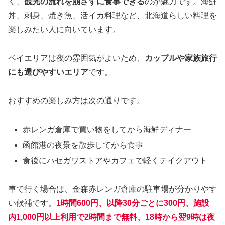
く、
観光の流れを崩さずに食事できる
のが魅力です。海鮮
丼、刺身、焼き魚、活イカ料理など、北海道らしい料理を
楽しみたい人に向いています。
ベイエリアは夜の雰囲気がよいため、
カップルや家族旅行
にも選びやすいエリア
です。
おすすめの楽しみ方は次の通りです。
赤レンガ倉庫で買い物をしてから海鮮ディナー
函館港の夜景を散歩してから食事
食後にハセガワストアやカフェで軽くテイクアウト
車で行く場合は、金森赤レンガ倉庫の駐車場が分かりやす
い候補です。
1時間600円、以降30分ごとに300円、施設
内1,000円以上利用で2時間まで無料、18時から翌9時は夜