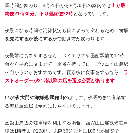
業時間が変わり、4月20日から9月30日の案内では
上り最
終便21時30分、下り最終便22時
となっています。
夜景になる時間や混雑状況も日によって変わるため、
食事
を先にするか後にするか
で動き方が変わります。
夜景前に食事をするなら、ベイエリアや函館駅前で17時
台から早めに済ませて、余裕を持ってロープウェイ山麓駅
へ向かうのがおすすめです。夜景後に食事をするなら、
ラ
ストオーダーが21時以降の店を選ぶ必要があります
。
いか清 大門や海鮮処 函館山
のように、夜遅めまで営業す
る海鮮居酒屋は候補にしやすいでしょう。
函館山周辺の駐車場を利用する場合、函館山山麓観光駐車
場は1時間まで200円、以降30分ごとに100円が目安で