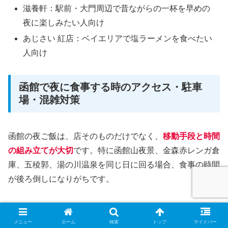
滋養軒：駅前・大門周辺で昔ながらの一杯を早めの
夜に楽しみたい人向け
あじさい 紅店：ベイエリアで塩ラーメンを食べたい
人向け
函館で夜に食事する時のアクセス・駐車
場・混雑対策
函館の夜ご飯は、店そのものだけでなく、
移動手段と時間
の組み立てが大切
です。特に函館山夜景、金森赤レンガ倉
庫、五稜郭、湯の川温泉を同じ日に回る場合、食事の時間
が後ろ倒しになりがちです。
駐車場、ラストオーダー、予約の3つ
を先に確認しておく
と、旅先で慌てずに済みます。
メニュー
ホーム
検索
トップ
サイドバー