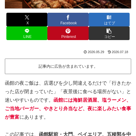
X
Facebook
はてブ
LINE
Pinterest
コピー
2026.05.29
2026.07.18
記事内に広告が含まれています。
函館の夜ご飯は、店選びを少し間違えるだけで「行きたか
った店が閉まっていた」「夜景後に食べる場所がない」と
迷いやすいものです。
函館には海鮮居酒屋、塩ラーメン、
ご当地バーガー、やきとり弁当など、夜に楽しみたい食事
が豊富
にあります。
この記事では、
函館駅前・大門、ベイエリア、五稜郭を中