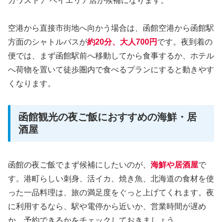
ガワストア ベイエリア店が候補になります。
空港から直接市街地へ向かう場合は、函館空港から函館駅
方面のシャトルバスが
約20分、大人700円
です。夜到着の
便では、まず函館駅前へ移動してから食事するか、ホテル
へ荷物を置いて徒歩圏内で食べるプランにすると動きやす
くなります。
函館観光の夜ご飯におすすめの海鮮・居
酒屋
函館の夜ご飯でまず候補にしたいのが、
海鮮や居酒屋
で
す。港町らしい刺身、活イカ、焼き魚、北海道の食材を使
った一品料理は、旅の満足度をぐっと上げてくれます。夜
に利用するなら、駅や電停から近いか、営業時間が遅め
か、予約できるかをチェックしておきましょう。