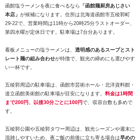
函館塩ラーメンを夜に食べるなら
「函館麺厨房あじさい
本店」
が候補になります。住所は北海道函館市五稜郭町
29-22で、営業時間は11時から20時25分ラストオーダー、
第四水曜が定休日です。駐車場は7台分あります。
看板メニューの塩ラーメンは、
透明感のあるスープとスト
レート麺の組み合わせ
が特徴で、観光の締めにも選びやす
い一杯です。
五稜郭周辺の駐車場は、函館市芸術ホール・北洋資料館・
道立函館美術館の駐車場が目安になります。
料金は1時間
まで200円、以後30分ごとに100円
で、収容台数も多めで
す。
五稜郭公園や五稜郭タワー周辺は、観光シーズンや週末に
混雑しやすいため、夜ご飯の前後に立ち寄る場合は
早めの