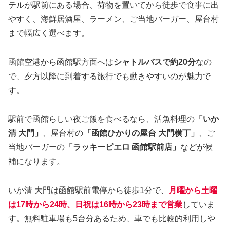
テルが駅前にある場合、荷物を置いてから徒歩で食事に出
やすく、海鮮居酒屋、ラーメン、ご当地バーガー、屋台村
まで幅広く選べます。
函館空港から函館駅方面へは
シャトルバスで約20分
なの
で、夕方以降に到着する旅行でも動きやすいのが魅力で
す。
駅前で函館らしい夜ご飯を食べるなら、活魚料理の
「いか
清 大門」
、屋台村の
「函館ひかりの屋台 大門横丁」
、ご
当地バーガーの
「ラッキーピエロ 函館駅前店」
などが候
補になります。
いか清 大門は函館駅前電停から徒歩1分で、
月曜から土曜
は17時から24時、日祝は16時から23時まで営業
していま
す。無料駐車場も5台分あるため、車でも比較的利用しや