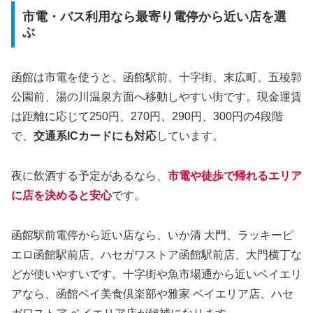
市電・バス利用なら最寄り電停から近い店を選
ぶ
函館は市電を使うと、函館駅前、十字街、末広町、五稜郭
公園前、湯の川温泉方面へ移動しやすい街です。現金運賃
は距離に応じて250円、270円、290円、300円の4段階
で、
交通系ICカードにも対応
しています。
夜に飲酒する予定があるなら、
市電や徒歩で帰れるエリア
に店を決めると安心
です。
函館駅前電停から近い店なら、いか清 大門、ラッキーピ
エロ函館駅前店、ハセガワストア函館駅前店、大門横丁な
どが使いやすいです。十字街や魚市場通から近いベイエリ
アなら、函館ベイ美食倶楽部や雅家 ベイエリア店、ハセ