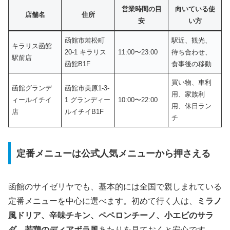
営業時間の目
向いている使
店舗名
住所
安
い方
函館市若松町
駅近、観光、
キラリス函館
20-1 キラリス
11:00〜23:00
待ち合わせ、
駅前店
函館B1F
食事後の移動
買い物、車利
函館グランデ
函館市美原1-3-
用、家族利
ィールイチイ
1 グランディー
10:00〜22:00
用、休日ラン
店
ルイチイB1F
チ
定番メニューは公式人気メニューから押さえる
函館のサイゼリヤでも、基本的には全国で親しまれている
定番メニューを中心に選べます。初めて行く人は、
ミラノ
風ドリア、辛味チキン、ペペロンチーノ、小エビのサラ
ダ、若鶏のディアボラ風
あたりを見ておくと安心です。