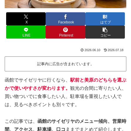
X
Facebook
はてブ
LINE
Pinterest
コピー
2026.06.10
2026.07.18
記事内に広告が含まれています。
函館でサイゼリヤに行くなら、
駅前と美原のどちらを選ぶ
かで使いやすさが変わります。
観光の合間に寄りたい人、
買い物ついでに食事したい人、駐車場を重視したい人で
は、見るべきポイントも別々です。
この記事では、
函館のサイゼリヤのメニュー傾向、営業時
間、アクセス、駐車場、口コミ
までまとめて紹介します。