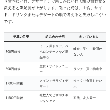
り食べたい日、デザートまで楽しみたい日で組み合わせを
変えると満足度が上がります。迷った時は、主食、サイ
ド、ドリンクまたはデザートの順で考えると失敗しにくい
です。
予算の目安
組み合わせ例
向いている人
ミラノ風ドリア、ペ
軽食、学生、時間が
500円前後
ペロンチーノなど単
ない人
品中心
主食＋サイドメニュ
800円前後
ランチ、買い物途中
ー
メイン＋サラダ＋デ
ゆっくり食事したい
1,000円前後
ザート
人
複数人でピザやチキ
1,500円前後
家族、友人同士
ンをシェア