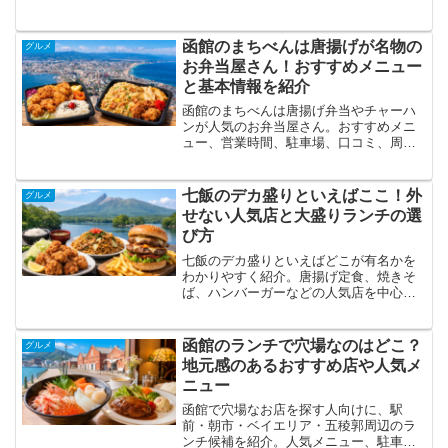
詳しく紹介します。
函館のまちべんは唐揚げが名物の
グルメ
お弁当屋さん！おすすめメニュー
と基本情報を紹介
函館のまちべんは唐揚げ弁当やチャーハ
ンが人気のお弁当屋さん。おすすめメニ
ュー、営業時間、駐車場、口コミ、周辺
スポットを紹介します。
七飯のデカ盛りといえばここ！外
グルメ
せない人気店と大盛りランチの選
び方
七飯のデカ盛りといえばどこが有名かを
わかりやすく紹介。唐揚げ定食、焼きそ
ば、ハンバーガーなどの人気店を中心
に、営業時間、駐車場、アクセス、周辺
スポットまでまとめました。
函館のランチで穴場なのはどこ？
グルメ
地元感のあるおすすめ店や人気メ
ニュー
函館で穴場なお店を探す人向けに、駅
前・朝市・ベイエリア・五稜郭周辺のラ
ンチ候補を紹介。人気メニュー、駐車