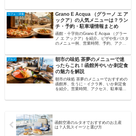
場、営業時間の確認ポイントも解説しま
す。
Grano E Acqua （グラーノ エ ア
カフェ・洋食
ックア）の人気メニューは？ラン
チ・予約・駐車場情報まとめ
函館・十字街のGrano E Acqua （グラー
ノ エ アックア）を紹介。ピザや生パスタ
のメニュー例、営業時間、予約、アクセ
ス、駐車場、周辺スポットまで解説しま
す。
朝市の味処 茶夢のメニューで迷
グルメ
ったらこれ！函館丼やいか刺定食
の魅力を解説
朝市の味処 茶夢のメニューでおすすめの
函館丼、生うに・イクラ丼、いか刺定食
を紹介。営業時間、アクセス、駐車場、
口コミ、周辺スポットも解説します。
函館空港のルタオでおすすめのお土産
は？人気スイーツと選び方