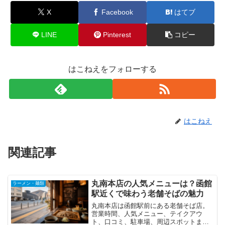
X
Facebook
はてブ
LINE
Pinterest
コピー
はこねえをフォローする
はこねえ
関連記事
丸南本店の人気メニューは？函館
ラーメン・麺類
駅近くで味わう老舗そばの魅力
丸南本店は函館駅前にある老舗そば店。
営業時間、人気メニュー、テイクアウ
ト、口コミ、駐車場、周辺スポットまで