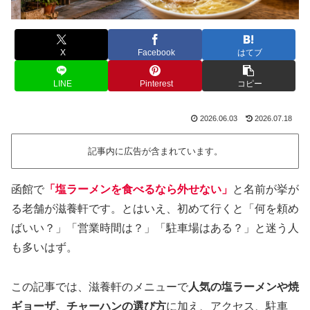
X
Facebook
はてブ
LINE
Pinterest
コピー
2026.06.03
2026.07.18
記事内に広告が含まれています。
函館で
「塩ラーメンを食べるなら外せない」
と名前が挙が
る老舗が滋養軒です。とはいえ、初めて行くと「何を頼め
ばいい？」「営業時間は？」「駐車場はある？」と迷う人
も多いはず。
この記事では、滋養軒のメニューで
人気の塩ラーメンや焼
ギョーザ、チャーハンの選び方
に加え、アクセス、駐車