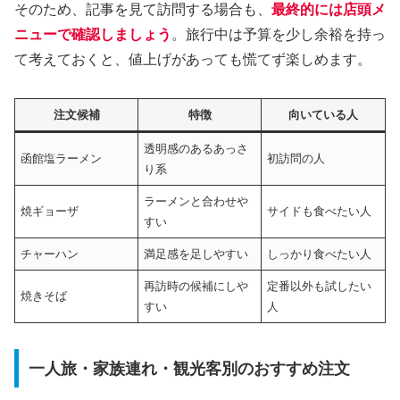
そのため、記事を見て訪問する場合も、
最終的には店頭メ
ニューで確認しましょう
。旅行中は予算を少し余裕を持っ
て考えておくと、値上げがあっても慌てず楽しめます。
注文候補
特徴
向いている人
透明感のあるあっさ
函館塩ラーメン
初訪問の人
り系
ラーメンと合わせや
焼ギョーザ
サイドも食べたい人
すい
チャーハン
満足感を足しやすい
しっかり食べたい人
再訪時の候補にしや
定番以外も試したい
焼きそば
すい
人
一人旅・家族連れ・観光客別のおすすめ注文