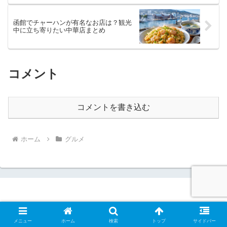
函館でチャーハンが有名なお店は？観光
中に立ち寄りたい中華店まとめ
コメント
コメントを書き込む
ホーム
グルメ
HOKKAIDO Compass
© 2026 HOKKAIDO Compass.
メニュー
ホーム
検索
トップ
サイドバー