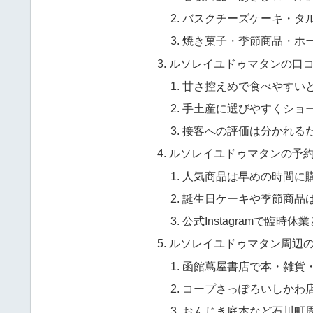
バスクチーズケーキ・タ
焼き菓子・季節商品・ホ
ルソレイユドゥマタンの口
甘さ控えめで食べやすい
手土産に選びやすくショ
接客への評価は分かれる
ルソレイユドゥマタンの予
人気商品は早めの時間に
誕生日ケーキや季節商品
公式Instagramで臨時
ルソレイユドゥマタン周辺
函館蔦屋書店で本・雑貨
コープさっぽろいしかわ
おんじき庭本など石川町