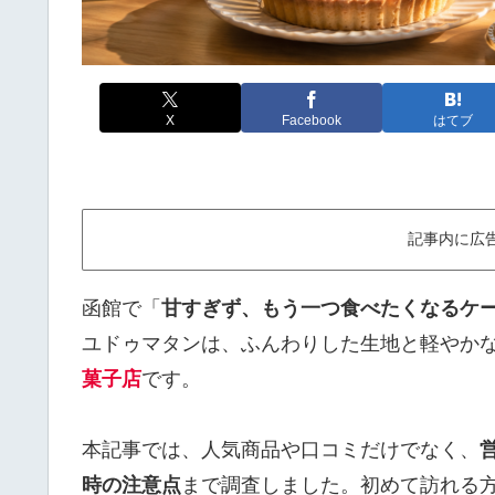
X
Facebook
はてブ
記事内に広
函館で「
甘すぎず、もう一つ食べたくなるケ
ユドゥマタンは、ふんわりした生地と軽やか
菓子店
です。
本記事では、人気商品や口コミだけでなく、
時の注意点
まで調査しました。初めて訪れる