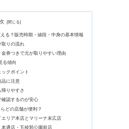
次
買える？販売時期・値段・中身の基本情報
け取りの流れ
？金券つきで元が取りやすい理由
見る傾向
ェックポイント
商品に注意
ち帰りやすさ
で確認するのが安心
ならどの店舗が便利？
イエリア本店とマリーナ末広店
・本通店・五稜郭公園前店