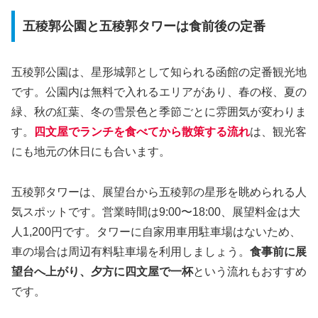
五稜郭公園と五稜郭タワーは食前後の定番
五稜郭公園は、星形城郭として知られる函館の定番観光地
です。公園内は無料で入れるエリアがあり、春の桜、夏の
緑、秋の紅葉、冬の雪景色と季節ごとに雰囲気が変わりま
す。
四文屋でランチを食べてから散策する流れ
は、観光客
にも地元の休日にも合います。
五稜郭タワーは、展望台から五稜郭の星形を眺められる人
気スポットです。営業時間は9:00〜18:00、展望料金は大
人1,200円です。タワーに自家用車用駐車場はないため、
車の場合は周辺有料駐車場を利用しましょう。
食事前に展
望台へ上がり、夕方に四文屋で一杯
という流れもおすすめ
です。