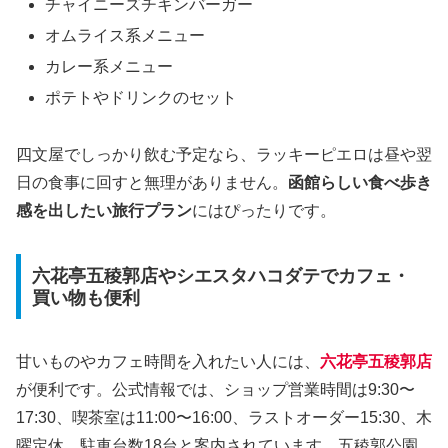
チャイニーズチキンバーガー
オムライス系メニュー
カレー系メニュー
ポテトやドリンクのセット
四文屋でしっかり飲む予定なら、ラッキーピエロは昼や翌
日の食事に回すと無理がありません。
函館らしい食べ歩き
感を出したい旅行プラン
にはぴったりです。
六花亭五稜郭店やシエスタハコダテでカフェ・
買い物も便利
甘いものやカフェ時間を入れたい人には、
六花亭五稜郭店
が便利です。公式情報では、ショップ営業時間は9:30〜
17:30、喫茶室は11:00〜16:00、ラストオーダー15:30、木
曜定休、駐車台数18台と案内されています。五稜郭公園