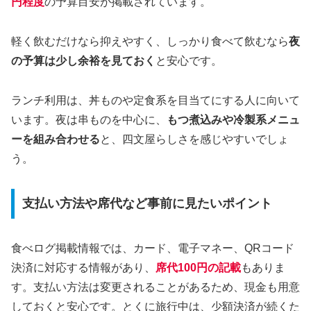
円程度
の予算目安が掲載されています。
軽く飲むだけなら抑えやすく、しっかり食べて飲むなら
夜
の予算は少し余裕を見ておく
と安心です。
ランチ利用は、丼ものや定食系を目当てにする人に向いて
います。夜は串ものを中心に、
もつ煮込みや冷製系メニュ
ーを組み合わせる
と、四文屋らしさを感じやすいでしょ
う。
支払い方法や席代など事前に見たいポイント
食べログ掲載情報では、カード、電子マネー、QRコード
決済に対応する情報があり、
席代100円の記載
もありま
す。支払い方法は変更されることがあるため、現金も用意
しておくと安心です。とくに旅行中は、少額決済が続くた