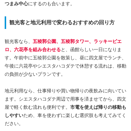
つまみ中心
にするのも合います。
観光客と地元利用で変わるおすすめの回り方
観光客なら、
五稜郭公園、五稜郭タワー、ラッキーピエ
ロ、六花亭を組み合わせる
と、函館らしい一日になりま
す。午前中に五稜郭公園を散策し、昼に四文屋でランチ、
午後に六花亭やシエスタハコダテで休憩する流れは、移動
の負担が少ないプランです。
地元利用なら、仕事帰りや買い物帰りの夜飲みに向いてい
ます。シエスタハコダテ周辺で用事を済ませてから、四文
屋で軽く飲む流れも便利です。
市電を使えば帰りの移動も
しやすい
ため、車を使わずに楽しむ選択肢も考えてみてく
ださい。