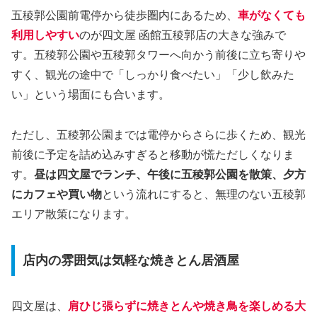
五稜郭公園前電停から徒歩圏内にあるため、
車がなくても
利用しやすい
のが四文屋 函館五稜郭店の大きな強みで
す。五稜郭公園や五稜郭タワーへ向かう前後に立ち寄りや
すく、観光の途中で「しっかり食べたい」「少し飲みた
い」という場面にも合います。
ただし、五稜郭公園までは電停からさらに歩くため、観光
前後に予定を詰め込みすぎると移動が慌ただしくなりま
す。
昼は四文屋でランチ、午後に五稜郭公園を散策、夕方
にカフェや買い物
という流れにすると、無理のない五稜郭
エリア散策になります。
店内の雰囲気は気軽な焼きとん居酒屋
四文屋は、
肩ひじ張らずに焼きとんや焼き鳥を楽しめる大