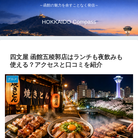
～函館の魅力を余すことなく発信～
HOKKAIDO Compass
四文屋 函館五稜郭店はランチも夜飲みも
使える？アクセスと口コミを紹介
グルメ