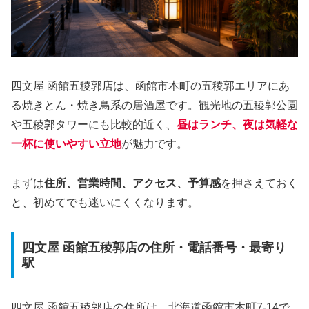
四文屋 函館五稜郭店は、函館市本町の五稜郭エリアにあ
る焼きとん・焼き鳥系の居酒屋です。観光地の五稜郭公園
や五稜郭タワーにも比較的近く、
昼はランチ、夜は気軽な
一杯に使いやすい立地
が魅力です。
まずは
住所、営業時間、アクセス、予算感
を押さえておく
と、初めてでも迷いにくくなります。
四文屋 函館五稜郭店の住所・電話番号・最寄り
駅
四文屋 函館五稜郭店の住所は、北海道函館市本町7-14で