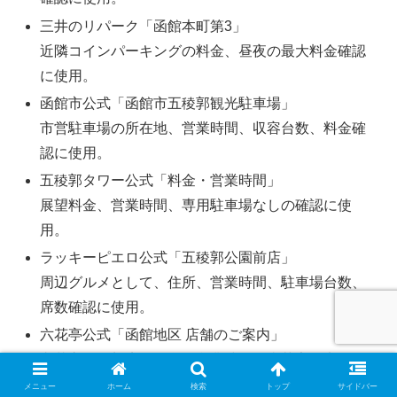
三井のリパーク「函館本町第3」
近隣コインパーキングの料金、昼夜の最大料金確認
に使用。
函館市公式「函館市五稜郭観光駐車場」
市営駐車場の所在地、営業時間、収容台数、料金確
認に使用。
五稜郭タワー公式「料金・営業時間」
展望料金、営業時間、専用駐車場なしの確認に使
用。
ラッキーピエロ公式「五稜郭公園前店」
周辺グルメとして、住所、営業時間、駐車場台数、
席数確認に使用。
六花亭公式「函館地区 店舗のご案内」
六花亭五稜郭店の住所、営業時間、喫茶室、定休
日、駐車台数確認に使用。
メニュー
ホーム
検索
トップ
サイドバー