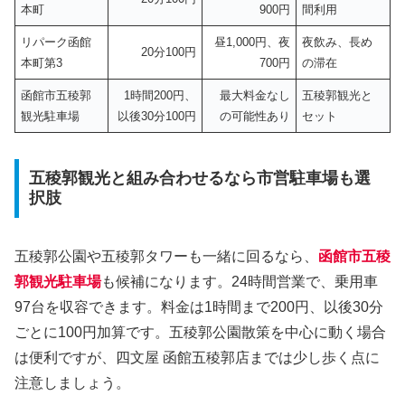
本町
900円
間利用
リパーク函館
昼1,000円、夜
夜飲み、長め
20分100円
本町第3
700円
の滞在
函館市五稜郭
1時間200円、
最大料金なし
五稜郭観光と
観光駐車場
以後30分100円
の可能性あり
セット
五稜郭観光と組み合わせるなら市営駐車場も選
択肢
五稜郭公園や五稜郭タワーも一緒に回るなら、
函館市五稜
郭観光駐車場
も候補になります。24時間営業で、乗用車
97台を収容できます。料金は1時間まで200円、以後30分
ごとに100円加算です。五稜郭公園散策を中心に動く場合
は便利ですが、四文屋 函館五稜郭店までは少し歩く点に
注意しましょう。