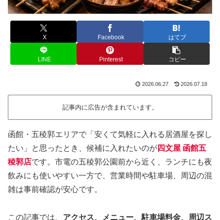
X
Facebook
はてブ
LINE
Pinterest
コピー
2026.06.27
2026.07.18
記事内に広告が含まれています。
函館・五稜郭エリアで「安くて気軽に入れる居酒屋を探し
たい」と思ったとき、候補に入れたいのが
四文屋 函館五
稜郭店
です。市電の五稜郭公園前から近く、ランチにも夜
飲みにも使いやすい一方で、営業時間や駐車場、周辺の混
雑は事前確認が安心です。
この記事では、
アクセス、メニュー、駐車場料金、周辺ス