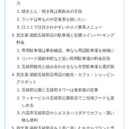
力
焼きとん・焼き鳥は夜飲みの主役
ランチは丼ものや定食系を狙いたい
口コミで注目されやすいホエイ豚系メニュー
四文屋 函館五稜郭店の駐車場と近隣コインパーキング
料金
専用駐車場は事前確認、車なら周辺駐車場を候補に
リパーク函館本町など近い民間駐車場の料金目安
五稜郭観光と組み合わせるなら市営駐車場も選択肢
四文屋 函館五稜郭店周辺の観光・カフェ・ショッピン
グスポット
五稜郭公園と五稜郭タワーは食前後の定番
ラッキーピエロ五稜郭公園前店でご当地フードも楽
しめる
六花亭五稜郭店やシエスタハコダテでカフェ・買い
物も便利
四文屋 函館五稜郭店を上手に楽しむモデルプランと予